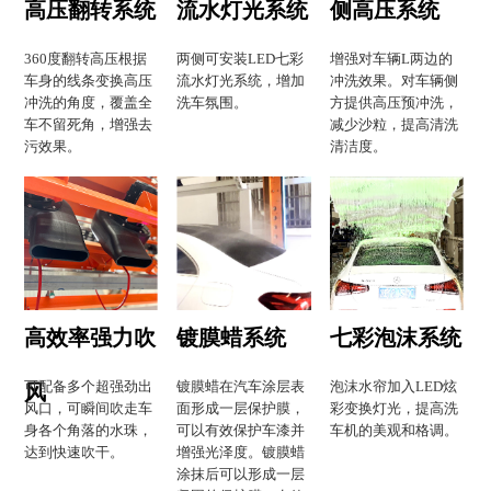
高压翻转系统
流水灯光系统
侧高压系统
360度翻转高压根据
两侧可安装LED七彩
增强对车辆L两边的
车身的线条变换高压
流水灯光系统，增加
冲洗效果。对车辆侧
冲洗的角度，覆盖全
洗车氛围。
方提供高压预冲洗，
车不留死角，增强去
减少沙粒，提高清洗
污效果。
清洁度。
高效率强力吹
镀膜蜡系统
七彩泡沫系统
可配备多个超强劲出
镀膜蜡在汽车涂层表
泡沫水帘加入LED炫
风
风口，可瞬间吹走车
面形成一层保护膜，
彩变换灯光，提高洗
身各个角落的水珠，
可以有效保护车漆并
车机的美观和格调。
达到快速吹干。
增强光泽度。镀膜蜡
涂抹后可以形成一层