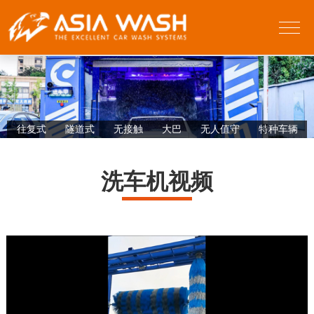
往复式
隧道式
无接触
大巴
无人值守
特种车辆
洗车机视频